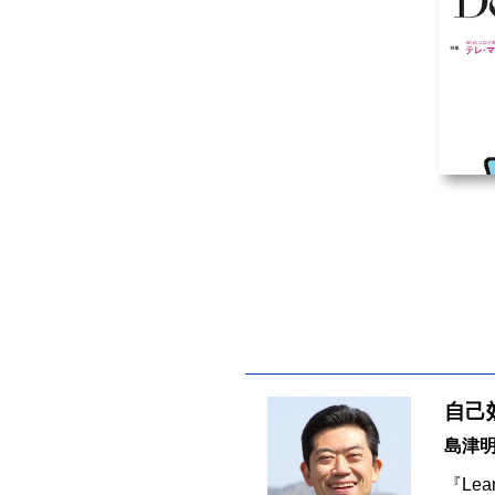
自己
島津
『Lea