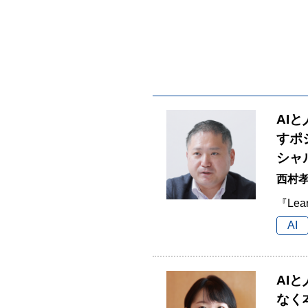
AI
すポ
シャ
西村孝
『Lea
AI
AI
なく