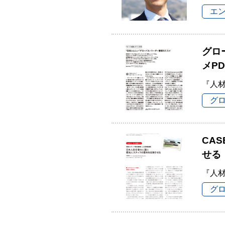
エ
グロ
メPD
『人材
グ
CA
せる
『人材
グ