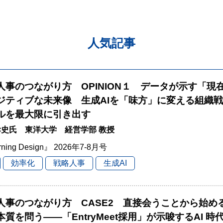
人気記事
と人事のつながり方 OPINION１ データが示す「現
ジティブな未来像 生成AIを「味方」に変える組織
ルを最大限に引き出す
史氏 東洋大学 経営学部 教授
rning Design』 2026年7-8月号
効率化
戦略人事
生成AI
と人事のつながり方 CASE2 直接会うことから始
本質を問う――「EntryMeet採用」が示唆するAI 