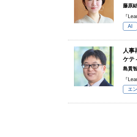
藤原結
『Lea
AI
人事
ケテ
島貫
『Lea
エ