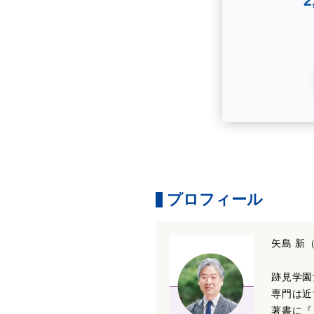
プロフィール
矢島 新
跡見学園
専門は近
著書に『