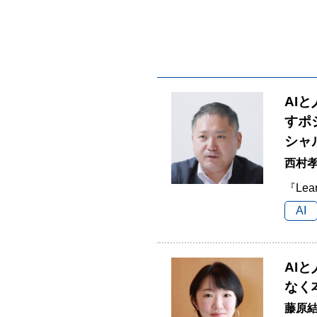
AI
すポ
シャ
西村孝
『Lea
AI
AI
なく
藤原結