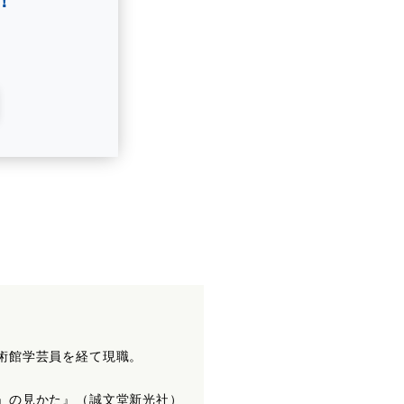
！
術館学芸員を経て現職。
」の見かた』（誠文堂新光社）