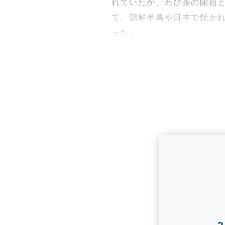
れていたが、わび茶の開祖と
て、朝鮮半島や日本で焼か
った。