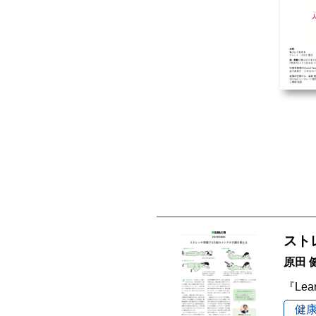
スト
原田
『Lea
健