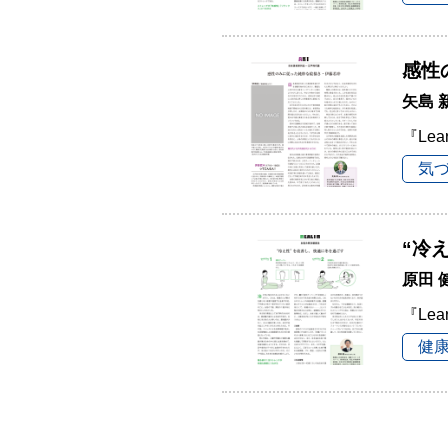
感性
矢島 
『Lea
気
“冷
原田
『Lea
健