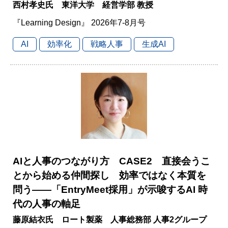
西村孝史氏 東洋大学 経営学部 教授
『Learning Design』 2026年7-8月号
AI
効率化
戦略人事
生成AI
AIと人事のつながり方 CASE2 直接会うこ
とから始める仲間探し 効率ではなく本質を
問う――「EntryMeet採用」が示唆するAI 時
代の人事の軸足
藤原結衣氏 ロート製薬 人事総務部 人事2グループ