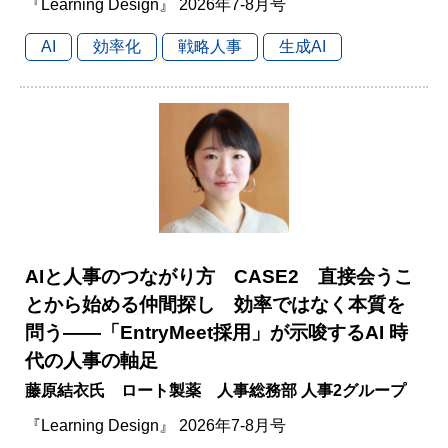
『Learning Design』 2026年7-8月号
AI
効率化
戦略人事
生成AI
AIと人事のつながり方 CASE2 直接会うこ
とから始める仲間探し 効率ではなく本質を
問う――「EntryMeet採用」が示唆するAI 時
代の人事の軸足
藤原結衣氏 ロート製薬 人事総務部 人事2グループ
『Learning Design』 2026年7-8月号