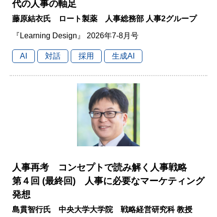
代の人事の軸足
藤原結衣氏 ロート製薬 人事総務部 人事2グループ
『Learning Design』 2026年7-8月号
AI
対話
採用
生成AI
人事再考 コンセプトで読み解く人事戦略
第４回 (最終回) 人事に必要なマーケティング
発想
島貫智行氏 中央大学大学院 戦略経営研究科 教授