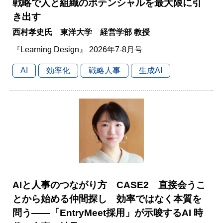
戦略で人と組織のポテンシャルを最大限に引
き出す
西村孝史氏 東洋大学 経営学部 教授
『Learning Design』 2026年7-8月号
AI
効率化
戦略人事
生成AI
AIと人事のつながり方 CASE2 直接会うこ
とから始める仲間探し 効率ではなく本質を
問う――「EntryMeet採用」が示唆するAI 時