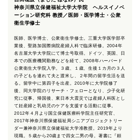
神奈川県立保健福祉大学大学院 ヘルスイノベ
ーション研究科 教授／医師・医学博士・公衆
衛生学修士
医師、医学博士、公衆衛生学修士。三重大学医学部卒
業後、聖路加国際病院産婦人科で臨床研修。2004年
名古屋大学大学院にて博士号取得。ドイツ、英国、日
本での医療機関勤務などを経て、2008年ハーバード
公衆衛生大学院入学。３歳、１歳、生後１カ月の３人
の子どもを連れて夫と渡米し、２年間の留学生活を送
る。留学中に第四子を出産。2010年に大学院修了
後、同大学院のリサーチ・フェローとなり、少子化研
究に従事。帰国後、東日本大震災では産婦人科医とし
て妊産婦と乳幼児のケアを支援する活動に従事。
2012年４月より国立保健医療科学院主任研究官、
2017年神奈川県保健福祉局シニアプロジェクトリー
ダー兼神奈川県立保健福祉大学准教授。2019年より
現職。５歳から20歳まで四女二男の母。著書に『頼