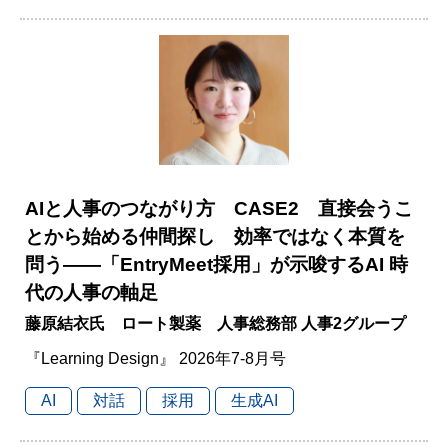
AIと人事のつながり方 CASE2 直接会うこ
とから始める仲間探し 効率ではなく本質を
問う――「EntryMeet採用」が示唆するAI 時
代の人事の軸足
藤原結衣氏 ロート製薬 人事総務部 人事2グループ
『Learning Design』 2026年7-8月号
AI
対話
採用
生成AI