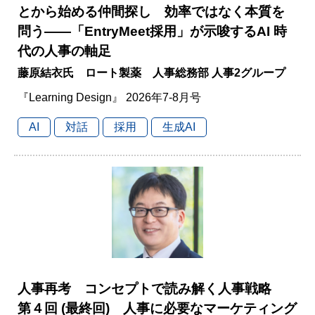
とから始める仲間探し 効率ではなく本質を
問う――「EntryMeet採用」が示唆するAI 時
代の人事の軸足
藤原結衣氏 ロート製薬 人事総務部 人事2グループ
『Learning Design』 2026年7-8月号
AI
対話
採用
生成AI
人事再考 コンセプトで読み解く人事戦略
第４回 (最終回) 人事に必要なマーケティング