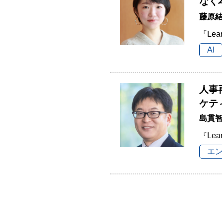
なく
藤原結
『Lea
AI
人事
ケテ
島貫
『Lea
エ