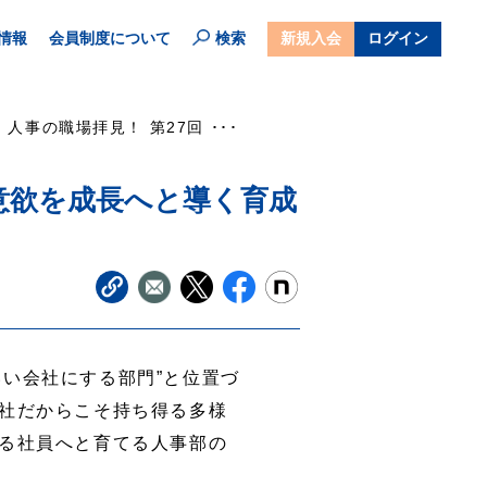
情報
会員制度について
検索
新規入会
ログイン
人事の職場拝見！ 第27回 ･･･
意欲を成長へと導く育成
い会社にする部門”と位置づ
社だからこそ持ち得る多様
る社員へと育てる人事部の