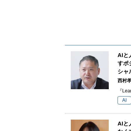
AI
すポ
シャ
西村孝
『Lea
AI
AI