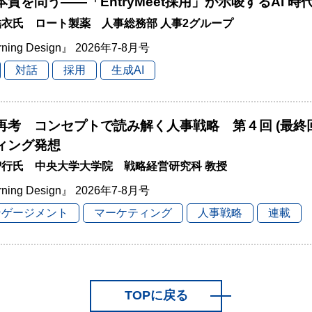
本質を問う――「EntryMeet採用」が示唆するAI 
衣氏 ロート製薬 人事総務部 人事2グループ
rning Design』 2026年7-8月号
対話
採用
生成AI
再考 コンセプトで読み解く人事戦略 第４回 (最終
ィング発想
智行氏 中央大学大学院 戦略経営研究科 教授
rning Design』 2026年7-8月号
ンゲージメント
マーケティング
人事戦略
連載
TOPに戻る