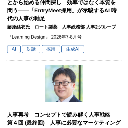
とから始める仲間探し 効率ではなく本質を
問う――「EntryMeet採用」が示唆するAI 時
代の人事の軸足
藤原結衣氏 ロート製薬 人事総務部 人事2グループ
『Learning Design』 2026年7-8月号
AI
対話
採用
生成AI
人事再考 コンセプトで読み解く人事戦略
第４回 (最終回) 人事に必要なマーケティング