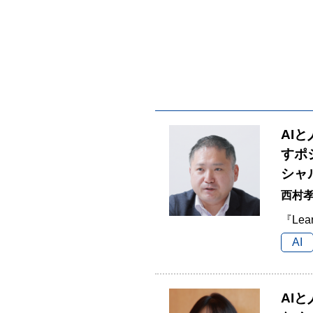
AI
すポ
シャ
西村孝
『Lea
AI
AI