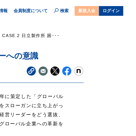
情報
会員制度について
検索
新規入会
ログイン
CASE.2 日立製作所 困･･･
ャーへの意識
1年に策定した「グローバル
をスローガンに立ち上がっ
経営リーダーをどう選抜、
グローバル企業への革新を