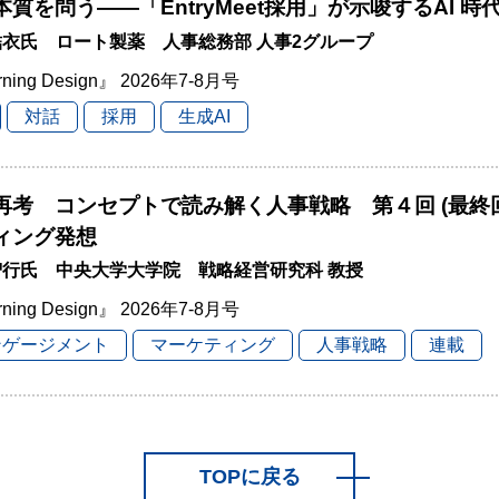
本質を問う――「EntryMeet採用」が示唆するAI 
衣氏 ロート製薬 人事総務部 人事2グループ
rning Design』 2026年7-8月号
対話
採用
生成AI
再考 コンセプトで読み解く人事戦略 第４回 (最終
ィング発想
智行氏 中央大学大学院 戦略経営研究科 教授
rning Design』 2026年7-8月号
ンゲージメント
マーケティング
人事戦略
連載
TOPに戻る