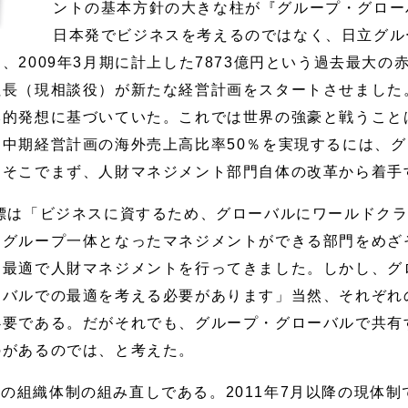
ントの基本方針の大きな柱が『グループ・グロー
日本発でビジネスを考えるのではなく、日立グル
、2009年3月期に計上した7873億円という過去最大の
社長（現相談役）が新たな経営計画をスタートさせました
本的発想に基づいていた。これでは世界の強豪と戦うこと
中期経営計画の海外売上高比率50％を実現するには、
。そこでまず、人財マネジメント部門自体の改革から着手
目標は「ビジネスに資するため、グローバルにワールドク
、グループ一体となったマネジメントができる部門をめざ
別最適で人財マネジメントを行ってきました。しかし、グ
ーバルでの最適を考える必要があります」当然、それぞれ
必要である。だがそれでも、グループ・グローバルで共有
のがあるのでは、と考えた。
の組織体制の組み直しである。2011年7月以降の現体