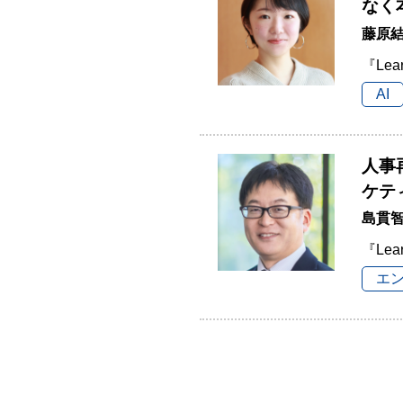
なく
藤原結
『Lea
AI
人事
ケテ
島貫
『Lea
エ