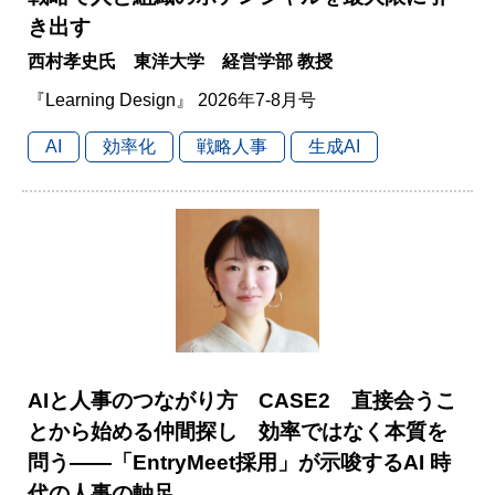
き出す
西村孝史氏 東洋大学 経営学部 教授
『Learning Design』 2026年7-8月号
AI
効率化
戦略人事
生成AI
AIと人事のつながり方 CASE2 直接会うこ
とから始める仲間探し 効率ではなく本質を
問う――「EntryMeet採用」が示唆するAI 時
代の人事の軸足