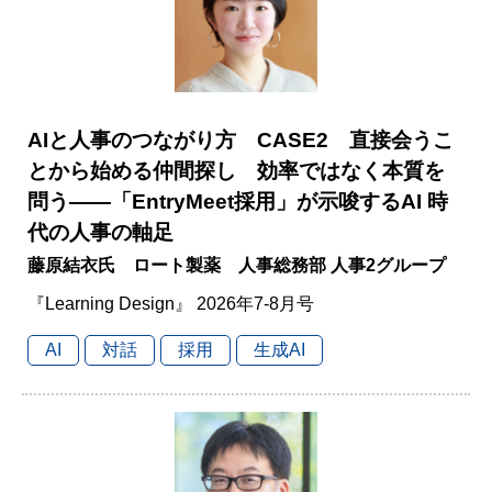
AIと人事のつながり方 CASE2 直接会うこ
とから始める仲間探し 効率ではなく本質を
問う――「EntryMeet採用」が示唆するAI 時
代の人事の軸足
藤原結衣氏 ロート製薬 人事総務部 人事2グループ
『Learning Design』 2026年7-8月号
AI
対話
採用
生成AI