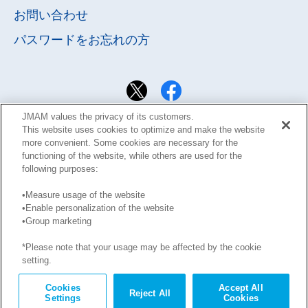
お問い合わせ
パスワードを
お忘れの方
JMAM values the privacy of its customers.
This website uses cookies to optimize and make the website
more convenient. Some cookies are necessary for the
functioning of the website, while others are used for the
following purposes:
•Measure usage of the website
•Enable personalization of the website
サイト利用規約
Learning Design Members会員規約
•Group marketing
プライバシーポリシー
GDPRプライバシーポリシー
*Please note that your usage may be affected by the cookie
このサイトに掲載された記事の無断転載を禁じます。
setting.
Copyright © JMA Management Center Inc.
Cookies
Accept All
Reject All
Settings
Cookies