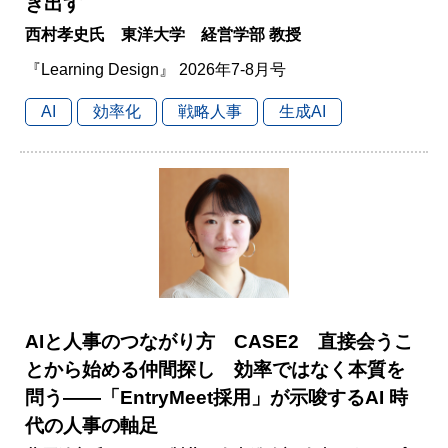
き出す
西村孝史氏 東洋大学 経営学部 教授
『Learning Design』 2026年7-8月号
AI
効率化
戦略人事
生成AI
AIと人事のつながり方 CASE2 直接会うこ
とから始める仲間探し 効率ではなく本質を
問う――「EntryMeet採用」が示唆するAI 時
代の人事の軸足