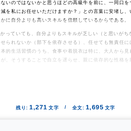
れないのではないかと思うほどの高級牛を前に、一同口を
加減を私にお任せいただけますか？」との言葉に安堵し、
らかに自分よりも高いスキルを信頼しているからである。
わかっていても、自分よりもスキルが乏しい（と思いがち
任せられないか（部下を依存させる）、任せても無責任に
基本的生活習慣のうち、食事や着脱衣は特に、大人から見
るが、そうすることで自立を遅らせ、親に依存的な性格を
1,271
1,695
/
残り:
文字
全文:
文字