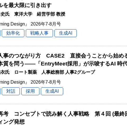
ルを最大限に引き出す
史氏 東洋大学 経営学部 教授
rning Design』 2026年7-8月号
効率化
戦略人事
生成AI
と人事のつながり方 CASE2 直接会うことから始
本質を問う――「EntryMeet採用」が示唆するAI 
衣氏 ロート製薬 人事総務部 人事2グループ
rning Design』 2026年7-8月号
対話
採用
生成AI
再考 コンセプトで読み解く人事戦略 第４回 (最終
ィング発想