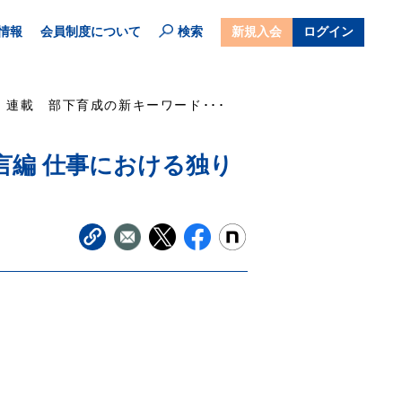
情報
会員制度について
検索
新規入会
ログイン
連載 部下育成の新キーワード･･･
言編 仕事における独り