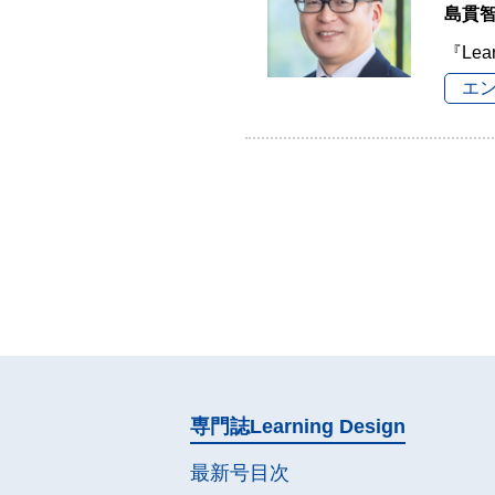
島貫
『Lea
エ
専門誌
Learning Design
最新号目次