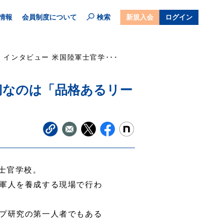
情報
会員制度について
検索
新規入会
ログイン
インタビュー 米国陸軍士官学･･･
切なのは「品格あるリー
士官学校。
軍人を養成する現場で行わ
プ研究の第一人者でもある