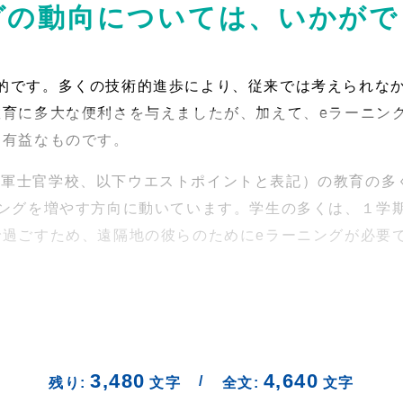
ングの動向については、いかが
的です。多くの技術的進歩により、従来では考えられな
教育に多大な便利さを与えましたが、加えて、eラーニン
て有益なものです。
陸軍士官学校、以下ウエストポイントと表記）の教育の多
ニングを増やす方向に動いています。学生の多くは、１学
で過ごすため、遠隔地の彼らのためにeラーニングが必要
3,480
4,640
/
残り:
文字
全文:
文字