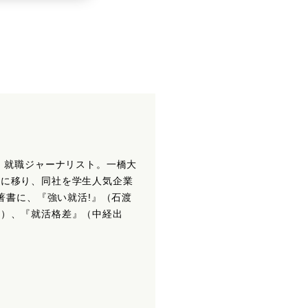
ト、就職ジャーナリスト。一橋大
イに移り、同社を学生人気企業
。著書に、『強い就活!』（石渡
ン）、『就活格差』（中経出