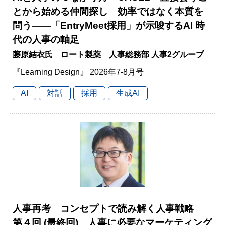
とから始める仲間探し 効率ではなく本質を
問う――「EntryMeet採用」が示唆するAI 時
代の人事の軸足
藤原結衣氏 ロート製薬 人事総務部 人事2グループ
『Learning Design』 2026年7-8月号
AI
対話
採用
生成AI
人事再考 コンセプトで読み解く人事戦略
第４回 (最終回) 人事に必要なマーケティング