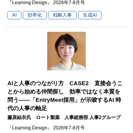
『Learning Design』 2026年7-8月号
AI
効率化
戦略人事
生成AI
AIと人事のつながり方 CASE2 直接会うこ
とから始める仲間探し 効率ではなく本質を
問う――「EntryMeet採用」が示唆するAI 時
代の人事の軸足
藤原結衣氏 ロート製薬 人事総務部 人事2グループ
『Learning Design』 2026年7-8月号