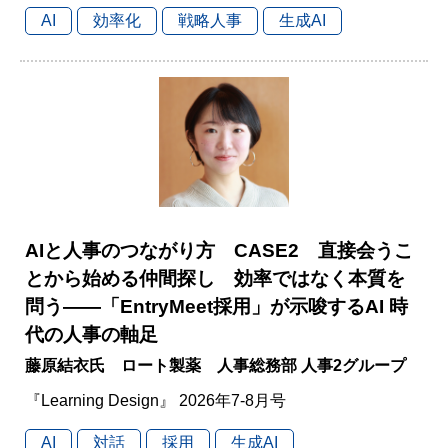
AI
効率化
戦略人事
生成AI
AIと人事のつながり方 CASE2 直接会うこ
とから始める仲間探し 効率ではなく本質を
問う――「EntryMeet採用」が示唆するAI 時
代の人事の軸足
藤原結衣氏 ロート製薬 人事総務部 人事2グループ
『Learning Design』 2026年7-8月号
AI
対話
採用
生成AI