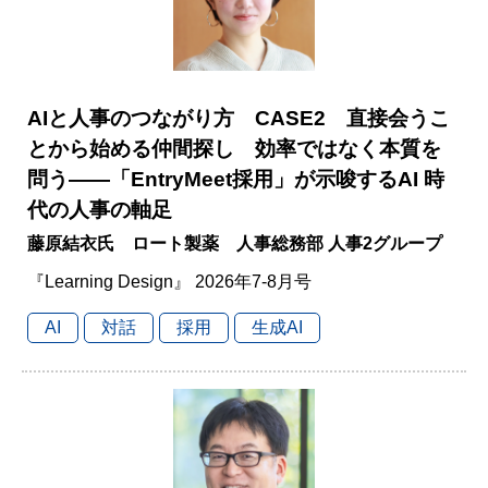
AIと人事のつながり方 CASE2 直接会うこ
とから始める仲間探し 効率ではなく本質を
問う――「EntryMeet採用」が示唆するAI 時
代の人事の軸足
藤原結衣氏 ロート製薬 人事総務部 人事2グループ
『Learning Design』 2026年7-8月号
AI
対話
採用
生成AI