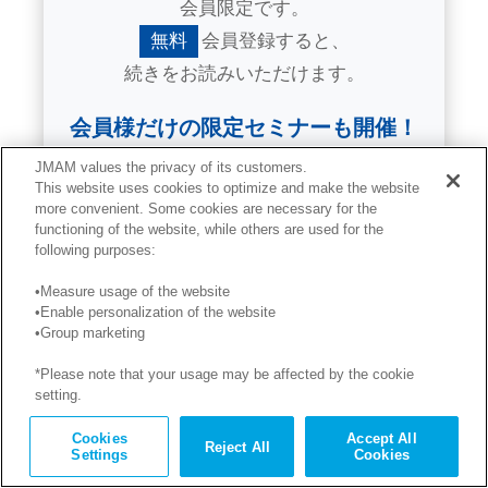
会員限定です。
無料
会員登録すると、
続きをお読みいただけます。
会員様だけの限定セミナーも開催！
JMAM values the privacy of its customers.
This website uses cookies to optimize and make the website
more convenient. Some cookies are necessary for the
無料で読み放題
functioning of the website, while others are used for the
following purposes:
会員登録する
•Measure usage of the website
•Enable personalization of the website
会員の方
•Group marketing
*Please note that your usage may be affected by the cookie
ログイン
setting.
Cookies
Accept All
Reject All
Settings
Cookies