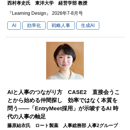
西村孝史氏 東洋大学 経営学部 教授
『Learning Design』 2026年7-8月号
AI
効率化
戦略人事
生成AI
AIと人事のつながり方 CASE2 直接会うこ
とから始める仲間探し 効率ではなく本質を
問う――「EntryMeet採用」が示唆するAI 時
代の人事の軸足
藤原結衣氏 ロート製薬 人事総務部 人事2グループ