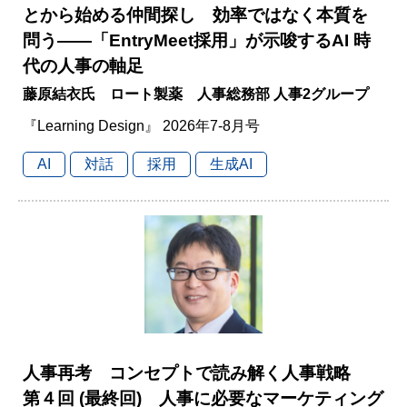
とから始める仲間探し 効率ではなく本質を
問う――「EntryMeet採用」が示唆するAI 時
代の人事の軸足
藤原結衣氏 ロート製薬 人事総務部 人事2グループ
『Learning Design』 2026年7-8月号
AI
対話
採用
生成AI
人事再考 コンセプトで読み解く人事戦略
第４回 (最終回) 人事に必要なマーケティング