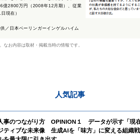
6億2800万円（2008年12月期）、従業
31日現在）
真提供／日本ベーリンガーインゲルハイム
。なお内容は取材・掲載当時の情報です。
人気記事
と人事のつながり方 OPINION１ データが示す「現
ジティブな未来像 生成AIを「味方」に変える組織
ルを最大限に引き出す