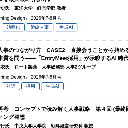
史氏 東洋大学 経営学部 教授
rning Design』 2026年7-8月号
効率化
戦略人事
生成AI
と人事のつながり方 CASE2 直接会うことから始
本質を問う――「EntryMeet採用」が示唆するAI 
衣氏 ロート製薬 人事総務部 人事2グループ
rning Design』 2026年7-8月号
対話
採用
生成AI
再考 コンセプトで読み解く人事戦略 第４回 (最終
ィング発想
智行氏 中央大学大学院 戦略経営研究科 教授