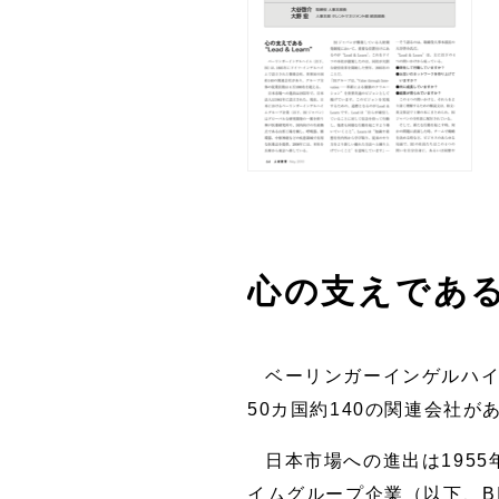
心の支えである“L
ベーリンガーインゲルハイ
50カ国約140の関連会社が
日本市場への進出は195
イムグループ企業（以下、B