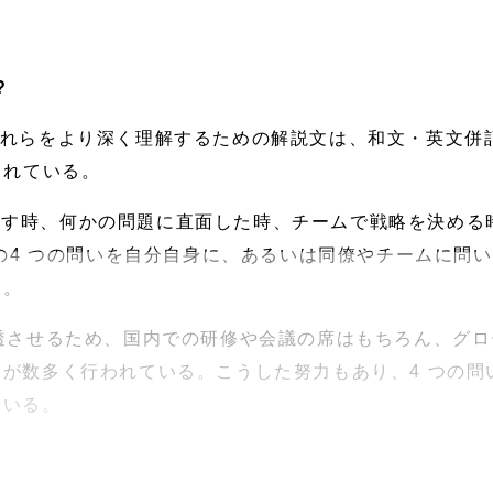
?
それらをより深く理解するための解説文は、和文・英文併記
されている。
こす時、何かの問題に直面した時、チームで戦略を決める
この4 つの問いを自分自身に、あるいは同僚やチームに問
う。
rn”を浸透させるため、国内での研修や会議の席はもちろん、
が数多く行われている。こうした努力もあり、4 つの問
ている。