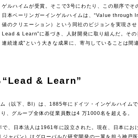
ゲルハイムが受賞。そこで3号にわたり、この順序でそ
日本ベーリンガーインゲルハイムは、“Value through I
値のクリエーション）という同社のビジョンを実現させ
Lead & Learn”に基づき、人財開発に取り組んだ。そ
連続達成”という大きな成果に、寄与していることは間
ead & Learn”
ム（以下、BI）は、1885年にドイツ・インゲルハイム
あり、グループ全体の従業員数は4 万1000名を超える。
5年で、日本法人は1961年に設立された。現在、日本に
I ジャパン）はグローバルな研究開発の一翼を担う神戸