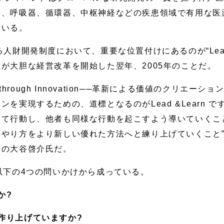
、呼吸器、循環器、中枢神経などの疾患領域で有用な医薬
ている。
る人財開発制度において、重要な位置付けにあるのが“Lead 
が大胆な経営改革を開始した翌年、2005年のことだ。
e through Innovation──革新による価値のクリエ
を実現するための、道標となるのがLead &Learn です
て行動し、他者も同様な行動を起こすよう導いていくこと”、
やり方をより新しい優れた方法へと練り上げていくこと”
長の大谷啓介氏だ。
は、主に以下の4つの問いかけから成っている。
か?
作り上げていますか?