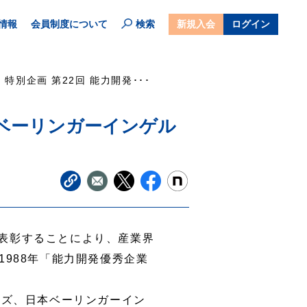
情報
会員制度について
検索
新規入会
ログイン
特別企画 第22回 能力開発･･･
日本ベーリンガーインゲル
表彰することにより、産業界
988年「能力開発優秀企業
ムズ、日本ベーリンガーイン