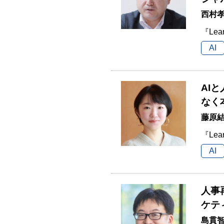
西村孝
『Lea
AI
AI
なく
藤原結
『Lea
AI
人事
ケテ
島貫