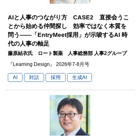
AIと人事のつながり方 CASE2 直接会うこ
とから始める仲間探し 効率ではなく本質を
問う――「EntryMeet採用」が示唆するAI 時
代の人事の軸足
藤原結衣氏 ロート製薬 人事総務部 人事2グループ
『Learning Design』 2026年7-8月号
AI
対話
採用
生成AI