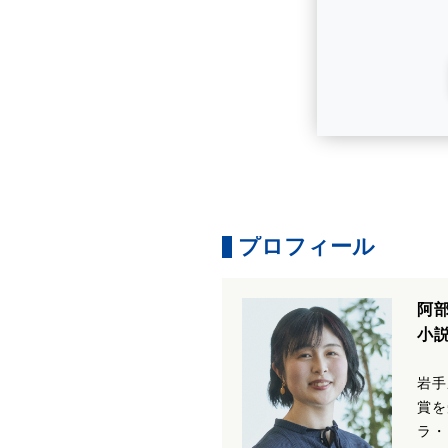
プロフィール
阿
小
岩手
賞を
ラ・