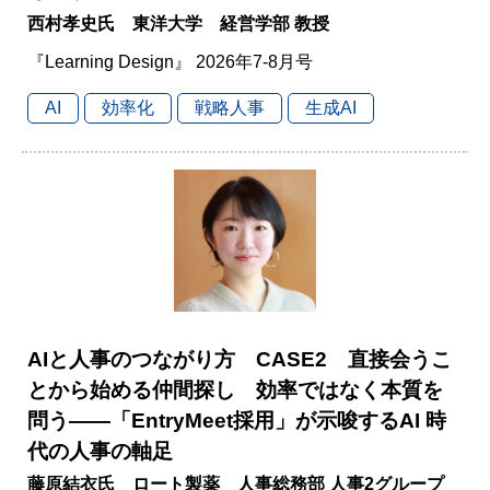
西村孝史氏 東洋大学 経営学部 教授
『Learning Design』 2026年7-8月号
AI
効率化
戦略人事
生成AI
AIと人事のつながり方 CASE2 直接会うこ
とから始める仲間探し 効率ではなく本質を
問う――「EntryMeet採用」が示唆するAI 時
代の人事の軸足
藤原結衣氏 ロート製薬 人事総務部 人事2グループ