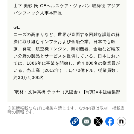
山下 美砂 氏 GEヘルスケア・ジャパン 取締役 アジア
パシフィック人事本部長
GE
ニーズの高まりなど、世界が直面する困難な課題の解
決に取り組むインフラおよび金融企業。日本でも医
療、発電、航空機エンジン、照明機器、金融など幅広
い分野の製品とサービスを提供している。日本におい
ては、1886年に事業を開始し、約4,800名の従業員が
いる。売上高（2012年）：1,470億ドル、従業員数：
約30万4,000名
[取材・文]=高橋 テツヤ（又隠舎） [写真]=本誌編集部
※無断転載ならびに複製を禁じます。なお内容は取材・掲載当
時の情報です。