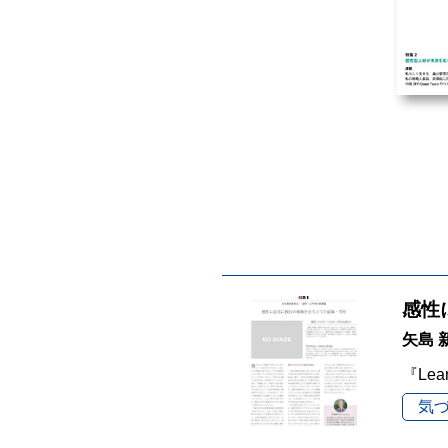
感性
矢島 
『Lea
気