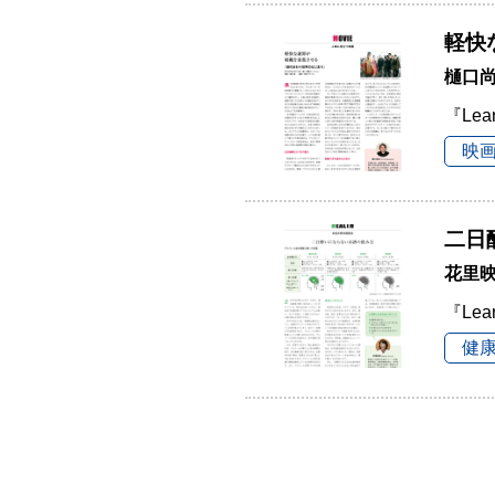
軽快
樋口尚
『Lea
映
二日
花里
『Lea
健