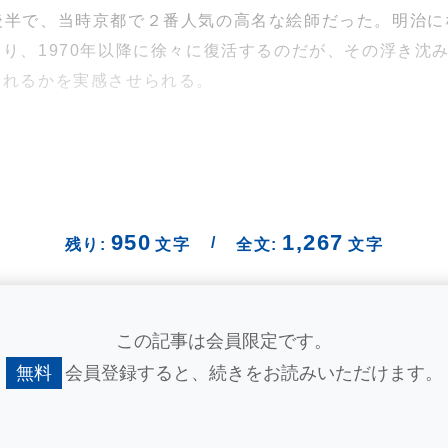
後半で、当時京都で２番人気の高名な絵師だった。明治
り、1970年以降に徐々に復活するのだが、その浮き沈
されるかを実感させられる。
950
1,267
/
残り:
文字
全文:
文字
この記事は会員限定です。
無料
会員登録すると、
続きをお読みいただけます。