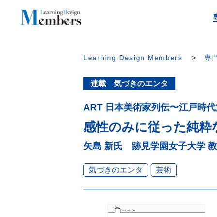
Learning Design Members
専門
連載 気づきのエンタ
ART 日本美術家列伝〜江戸時代
感性のみに従った純粋
矢島 新氏 跡見学園女子大学 
気づきのエンタ
芸術