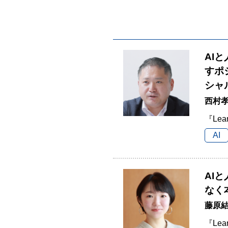
AI
すポ
シャ
西村孝
『Lea
AI
AI
なく
藤原結
『Lea