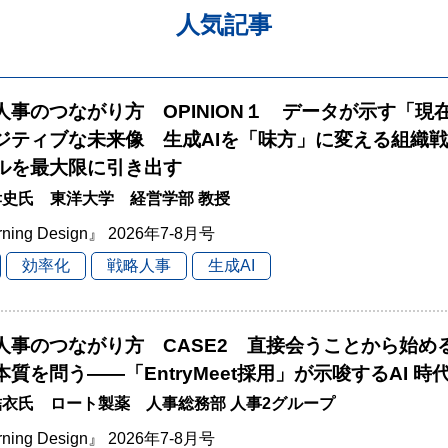
人気記事
と人事のつながり方 OPINION１ データが示す「現
ジティブな未来像 生成AIを「味方」に変える組織
ルを最大限に引き出す
史氏 東洋大学 経営学部 教授
rning Design』 2026年7-8月号
効率化
戦略人事
生成AI
と人事のつながり方 CASE2 直接会うことから始
本質を問う――「EntryMeet採用」が示唆するAI 
衣氏 ロート製薬 人事総務部 人事2グループ
rning Design』 2026年7-8月号