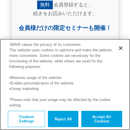
無料
会員登録すると、
続きをお読みいただけます。
会員様だけの限定セミナーも開催！
JMAM values the privacy of its customers.
This website uses cookies to optimize and make the website
無料で読み放題
more convenient. Some cookies are necessary for the
functioning of the website, while others are used for the
会員登録する
following purposes:
•Measure usage of the website
会員の方
•Enable personalization of the website
•Group marketing
ログイン
*Please note that your usage may be affected by the cookie
setting.
Cookies
Accept All
Reject All
Settings
Cookies