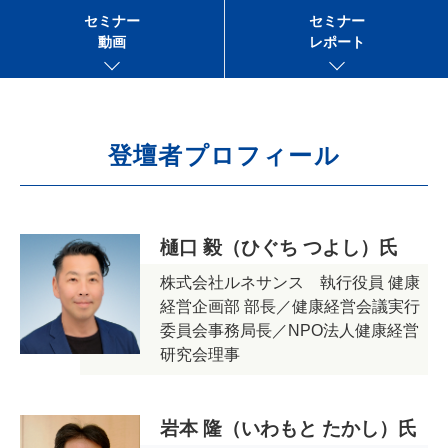
セミナー
セミナー
動画
レポート
登壇者プロフィール
樋口 毅（ひぐち つよし）氏
株式会社ルネサンス 執行役員 健康
経営企画部 部長／健康経営会議実行
委員会事務局長／NPO法人健康経営
研究会理事
岩本 隆（いわもと たかし）氏