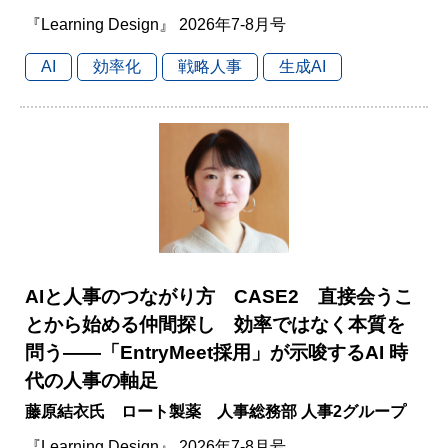
『Learning Design』 2026年7-8月号
AI
効率化
戦略人事
生成AI
AIと人事のつながり方 CASE2 直接会うこ
とから始める仲間探し 効率ではなく本質を
問う――「EntryMeet採用」が示唆するAI 時
代の人事の軸足
藤原結衣氏 ロート製薬 人事総務部 人事2グループ
『Learning Design』 2026年7-8月号