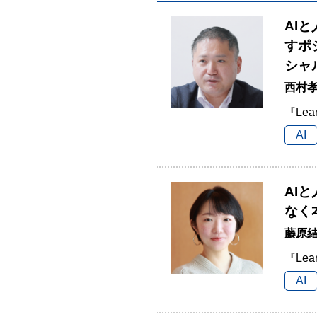
AI
すポ
シャ
西村孝
『Lea
AI
AI
なく
藤原結
『Lea
AI