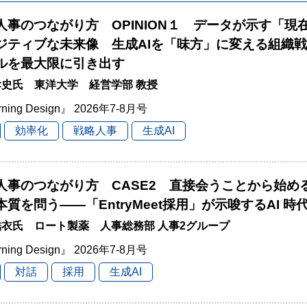
と人事のつながり方 OPINION１ データが示す「現
ジティブな未来像 生成AIを「味方」に変える組織
ルを最大限に引き出す
史氏 東洋大学 経営学部 教授
rning Design』 2026年7-8月号
効率化
戦略人事
生成AI
と人事のつながり方 CASE2 直接会うことから始
本質を問う――「EntryMeet採用」が示唆するAI 
衣氏 ロート製薬 人事総務部 人事2グループ
rning Design』 2026年7-8月号
対話
採用
生成AI