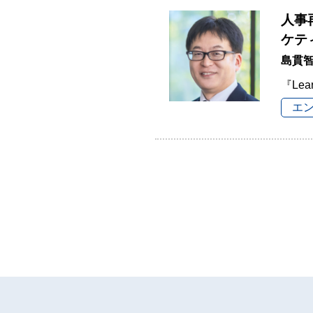
人事
ケテ
島貫
『Lea
エ