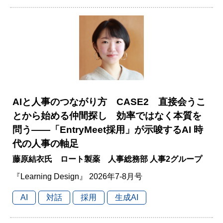
AIと人事のつながり方 CASE2 直接会うこ
とから始める仲間探し 効率ではなく本質を
問う――「EntryMeet採用」が示唆するAI 時
代の人事の軸足
藤原結衣氏 ロート製薬 人事総務部 人事2グループ
『Learning Design』 2026年7-8月号
AI
対話
採用
生成AI