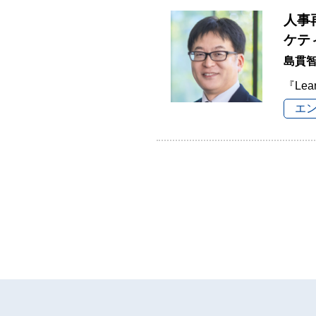
人事
ケテ
島貫
『Lea
エ