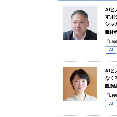
AI
すポ
シャ
西村孝
『Lea
AI
AI
なく
藤原結
『Lea
AI