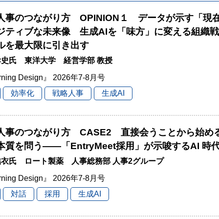
と人事のつながり方 OPINION１ データが示す「現
ジティブな未来像 生成AIを「味方」に変える組織
ルを最大限に引き出す
史氏 東洋大学 経営学部 教授
rning Design』 2026年7-8月号
効率化
戦略人事
生成AI
と人事のつながり方 CASE2 直接会うことから始
本質を問う――「EntryMeet採用」が示唆するAI 
衣氏 ロート製薬 人事総務部 人事2グループ
rning Design』 2026年7-8月号
対話
採用
生成AI