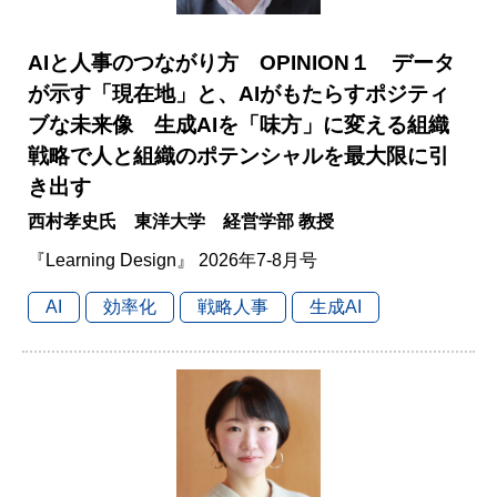
AIと人事のつながり方 OPINION１ データ
が示す「現在地」と、AIがもたらすポジティ
ブな未来像 生成AIを「味方」に変える組織
戦略で人と組織のポテンシャルを最大限に引
き出す
西村孝史氏 東洋大学 経営学部 教授
『Learning Design』 2026年7-8月号
AI
効率化
戦略人事
生成AI