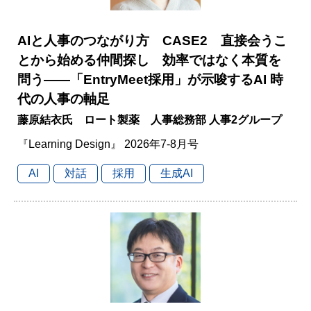
AIと人事のつながり方 CASE2 直接会うこ
とから始める仲間探し 効率ではなく本質を
問う――「EntryMeet採用」が示唆するAI 時
代の人事の軸足
藤原結衣氏 ロート製薬 人事総務部 人事2グループ
『Learning Design』 2026年7-8月号
AI
対話
採用
生成AI