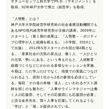
サチューセッツ工科大学でPh.D.（マネジメント）を
取得。92年神戸大学で博士（経営学）を取得。
「人勢塾」とは？
神戸大学大学院経営学研究科の社会連携活動機関でも
あるNPO現代経営学研究所が主催の講座。2009年に
スタートし（第１期の成果は、『人勢塾－－ポジティ
ブ心理学が人と組織を鍛える』（小学館、2010とし
て出版）、2012年5月スタートの今回が第4期とな
る。「産業社会の元気の原点は、働く人、一人ひとり
の元気・勢いにある」という考えのもと、人材教育・
組織づくりなどにかかわる多様なセッションを実施。
今期は、ただ学ぶだけでなく、現場での実践につなげ
られるよう、原則１社から2名の参加を必須としてい
る。毎回「その道の本物・達人」といわれるゲスト講
師を招くのも魅力だ。「人事やラインマネジャーは働
く人の応援団。そしてその応援団にも応援団が必要」
と語る金井先生。我々人事を応援してくれるような
「学び」と「場」が提供されている。