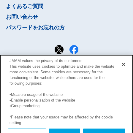
よくあるご質問
お問い合わせ
パスワードを
お忘れの方
JMAM values the privacy of its customers.
This website uses cookies to optimize and make the website
more convenient. Some cookies are necessary for the
functioning of the website, while others are used for the
following purposes:
•Measure usage of the website
•Enable personalization of the website
サイト利用規約
Learning Design Members会員規約
•Group marketing
プライバシーポリシー
GDPRプライバシーポリシー
*Please note that your usage may be affected by the cookie
このサイトに掲載された記事の無断転載を禁じます。
setting.
Copyright © JMA Management Center Inc.