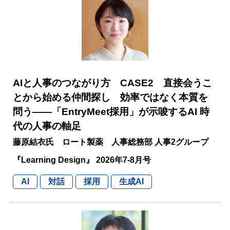
AIと人事のつながり方 CASE2 直接会うこ
とから始める仲間探し 効率ではなく本質を
問う――「EntryMeet採用」が示唆するAI 時
代の人事の軸足
藤原結衣氏 ロート製薬 人事総務部 人事2グループ
『Learning Design』 2026年7-8月号
AI
対話
採用
生成AI