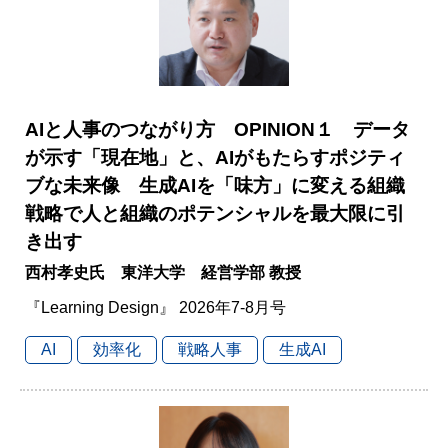
AIと人事のつながり方 OPINION１ データ
が示す「現在地」と、AIがもたらすポジティ
ブな未来像 生成AIを「味方」に変える組織
戦略で人と組織のポテンシャルを最大限に引
き出す
西村孝史氏 東洋大学 経営学部 教授
『Learning Design』 2026年7-8月号
AI
効率化
戦略人事
生成AI