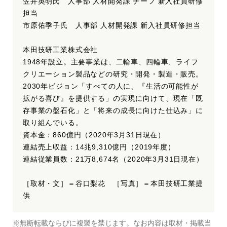
笠井英明氏 人事部 人材開発課 チーフ 新入社員研修
担当
市原佑季子氏 人事部 人材開発課 新入社員研修担当
本田技研工業株式会社
1948年設立。主要事業は、二輪車、四輪車、ライフ
クリエーション製品などの研究・開発・製造・販売。
2030年ビジョン「すべての人に、『生活の可能性が
拡がる喜び』を提供する」の実現に向けて、現在「既
存事業の盤石化」と「将来の成長に向けた仕込み」に
取り組んでいる。
資本金：860億円（2020年3月31日現在）
連結売上収益：14兆9,310億円（2019年度）
連結従業員数：21万8,674名（2020年3月31日現在）
［取材・文］＝谷口梨花 ［写真］＝本田技研工業提
供
※無断転載ならびに複製を禁じます。なお内容は取材・掲載当