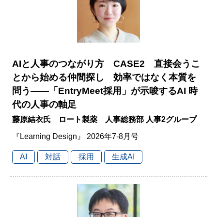
AIと人事のつながり方 CASE2 直接会うこ
とから始める仲間探し 効率ではなく本質を
問う――「EntryMeet採用」が示唆するAI 時
代の人事の軸足
藤原結衣氏 ロート製薬 人事総務部 人事2グループ
『Learning Design』 2026年7-8月号
AI
対話
採用
生成AI