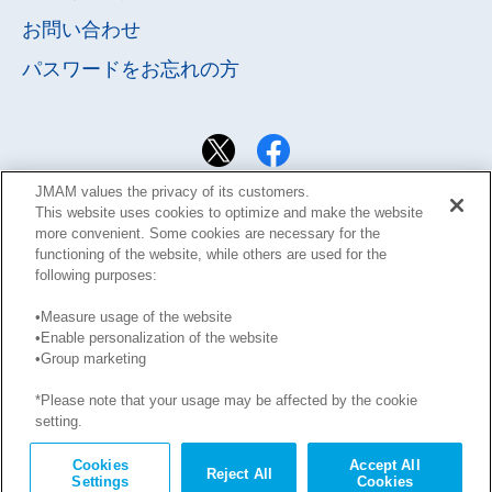
お問い合わせ
パスワードを
お忘れの方
JMAM values the privacy of its customers.
This website uses cookies to optimize and make the website
more convenient. Some cookies are necessary for the
functioning of the website, while others are used for the
following purposes:
•Measure usage of the website
•Enable personalization of the website
サイト利用規約
Learning Design Members会員規約
•Group marketing
プライバシーポリシー
GDPRプライバシーポリシー
*Please note that your usage may be affected by the cookie
このサイトに掲載された記事の無断転載を禁じます。
setting.
Copyright © JMA Management Center Inc.
Cookies
Accept All
Reject All
Settings
Cookies