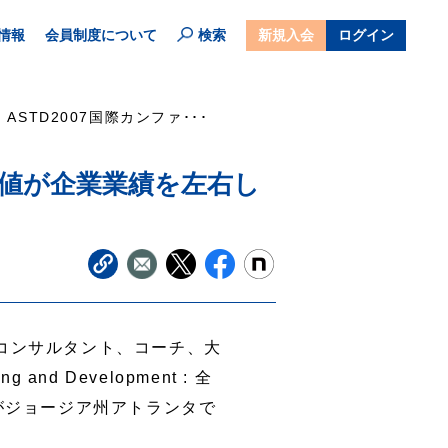
情報
会員制度について
検索
新規入会
ログイン
ASTD2007国際カンファ･･･
価値が企業業績を左右し
、コンサルタント、コーチ、大
g and Development : 全
がジョージア州アトランタで