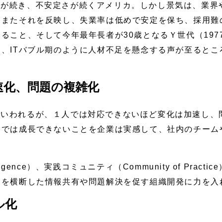
いが続き、不安定さが続くアメリカ。しかし景気は、業界
。またそれを反映し、失業率は低めで安定を保ち、採用難
ること、そして今年最年長者が30歳となるＹ世代（1977
、ITバブル期のように人材不足を懸念する声が至るとこ
速化、問題の複雑化
といわれるが、１人では対応できないほど変化は加速し、
けでは成長できないことを企業は実感して、社内のチーム
telligence）、実践コミュニティ（Community of Pr
門を横断した情報共有や問題解決を促す組織開発に力を入
ル化