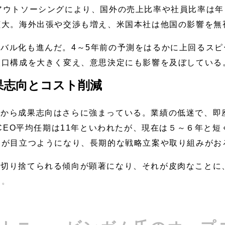
アウトソーシングにより、国外の売上比率や社員比率は
拡大。海外出張や交渉も増え、米国本社は他国の影響を無
バル化も進んだ。4～5年前の予測をはるかに上回るス
人口構成を大きく変え、意思決定にも影響を及ぼしている
果志向とコスト削減
減から成果志向はさらに強まっている。業績の低迷で、即
のCEO平均任期は11年といわれたが、現在は５～６年と
きが目立つようになり、長期的な戦略立案や取り組みがお
は切り捨てられる傾向が顕著になり、それが皮肉なことに
る。