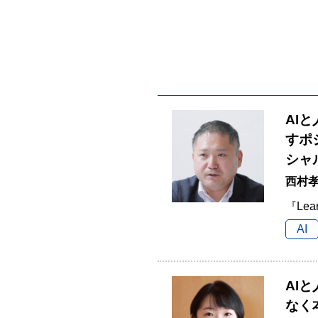
AI
すポ
シャ
西村孝
『Lea
AI
AI
なく