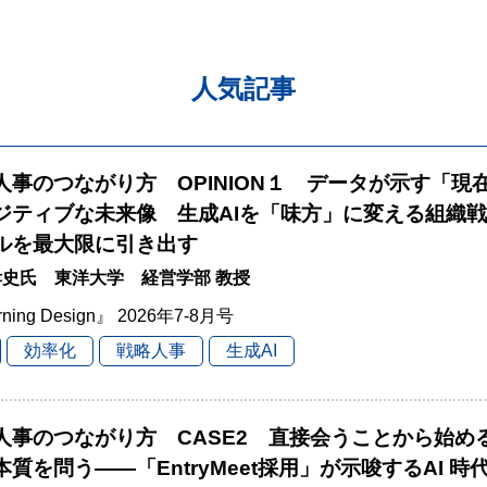
人気記事
と人事のつながり方 OPINION１ データが示す「現
ジティブな未来像 生成AIを「味方」に変える組織
ルを最大限に引き出す
史氏 東洋大学 経営学部 教授
rning Design』 2026年7-8月号
効率化
戦略人事
生成AI
と人事のつながり方 CASE2 直接会うことから始
本質を問う――「EntryMeet採用」が示唆するAI 