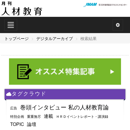
Toggle
navigation
トップページ
デジタルアーカイブ
検索結果
タグクラウド
巻頭インタビュー 私の人材教育論
広告
連載
特別企画
重重無尽
ＨＲＤイベントレポート・講演録
TOPIC
論壇