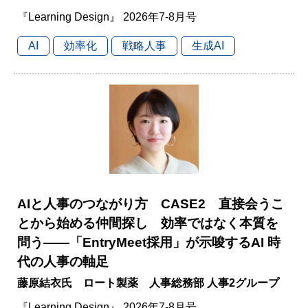
『Learning Design』 2026年7-8月号
AI
効率化
戦略人事
生成AI
AIと人事のつながり方 CASE2 直接会うこ
とから始める仲間探し 効率ではなく本質を
問う――「EntryMeet採用」が示唆するAI 時
代の人事の軸足
藤原結衣氏 ロート製薬 人事総務部 人事2グループ
『Learning Design』 2026年7-8月号