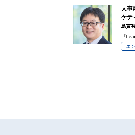
人事
ケテ
島貫
『Lea
エ