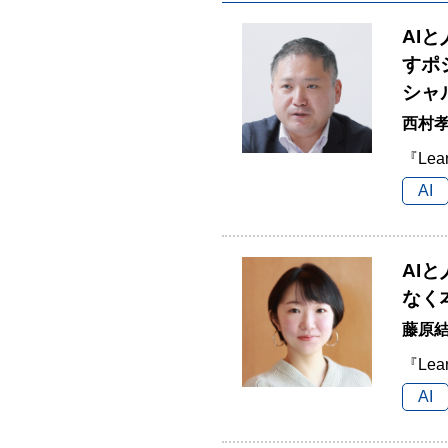
AI
すポ
シャ
西村孝
『Lea
AI
AI
なく
藤原結
『Lea
AI