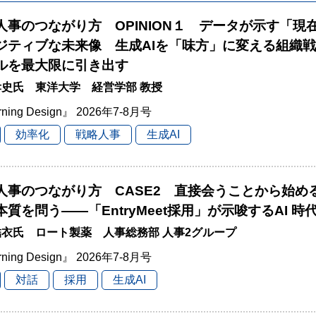
と人事のつながり方 OPINION１ データが示す「現
ジティブな未来像 生成AIを「味方」に変える組織
ルを最大限に引き出す
史氏 東洋大学 経営学部 教授
rning Design』 2026年7-8月号
効率化
戦略人事
生成AI
と人事のつながり方 CASE2 直接会うことから始
本質を問う――「EntryMeet採用」が示唆するAI 
衣氏 ロート製薬 人事総務部 人事2グループ
rning Design』 2026年7-8月号
対話
採用
生成AI