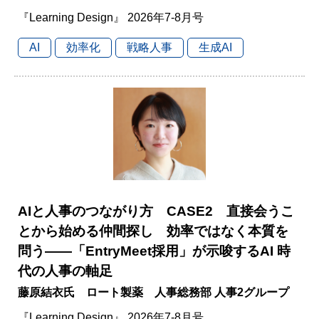
『Learning Design』 2026年7-8月号
AI
効率化
戦略人事
生成AI
AIと人事のつながり方 CASE2 直接会うこ
とから始める仲間探し 効率ではなく本質を
問う――「EntryMeet採用」が示唆するAI 時
代の人事の軸足
藤原結衣氏 ロート製薬 人事総務部 人事2グループ
『Learning Design』 2026年7-8月号