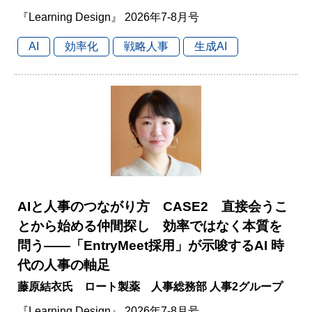
『Learning Design』 2026年7-8月号
AI
効率化
戦略人事
生成AI
AIと人事のつながり方 CASE2 直接会うこ
とから始める仲間探し 効率ではなく本質を
問う――「EntryMeet採用」が示唆するAI 時
代の人事の軸足
藤原結衣氏 ロート製薬 人事総務部 人事2グループ
『Learning Design』 2026年7-8月号