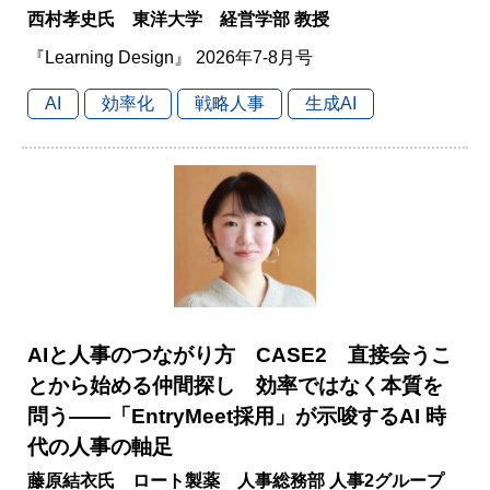
西村孝史氏 東洋大学 経営学部 教授
『Learning Design』 2026年7-8月号
AI
効率化
戦略人事
生成AI
AIと人事のつながり方 CASE2 直接会うこ
とから始める仲間探し 効率ではなく本質を
問う――「EntryMeet採用」が示唆するAI 時
代の人事の軸足
藤原結衣氏 ロート製薬 人事総務部 人事2グループ