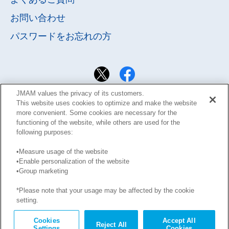
お問い合わせ
パスワードを
お忘れの方
JMAM values the privacy of its customers.
This website uses cookies to optimize and make the website
more convenient. Some cookies are necessary for the
functioning of the website, while others are used for the
following purposes:
•Measure usage of the website
•Enable personalization of the website
サイト利用規約
Learning Design Members会員規約
•Group marketing
プライバシーポリシー
GDPRプライバシーポリシー
*Please note that your usage may be affected by the cookie
このサイトに掲載された記事の無断転載を禁じます。
setting.
Copyright © JMA Management Center Inc.
Cookies
Accept All
Reject All
Settings
Cookies