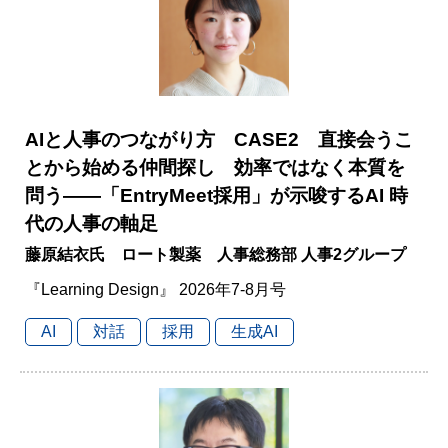
AIと人事のつながり方 CASE2 直接会うこ
とから始める仲間探し 効率ではなく本質を
問う――「EntryMeet採用」が示唆するAI 時
代の人事の軸足
藤原結衣氏 ロート製薬 人事総務部 人事2グループ
『Learning Design』 2026年7-8月号
AI
対話
採用
生成AI