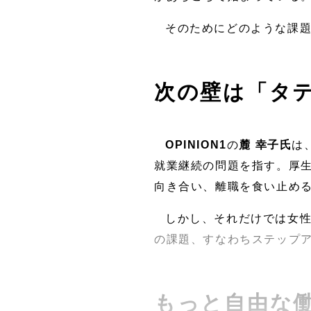
そのためにどのような課
次の壁は「タ
OPINION1
の
麓 幸子氏
は
就業継続の問題を指す。厚
向き合い、離職を食い止め
しかし、それだけでは女
の課題、すなわちステップ
もっと自由な