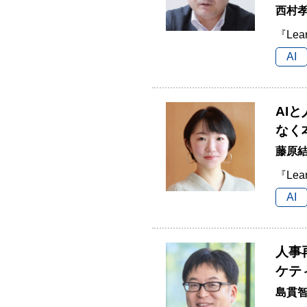
西村孝
『Lea
AI
AI
なく
藤原結
『Lea
AI
人事
ケテ
島貫