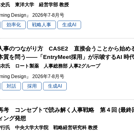
史氏 東洋大学 経営学部 教授
rning Design』 2026年7-8月号
効率化
戦略人事
生成AI
と人事のつながり方 CASE2 直接会うことから始
本質を問う――「EntryMeet採用」が示唆するAI 
衣氏 ロート製薬 人事総務部 人事2グループ
rning Design』 2026年7-8月号
対話
採用
生成AI
再考 コンセプトで読み解く人事戦略 第４回 (最終
ィング発想
智行氏 中央大学大学院 戦略経営研究科 教授