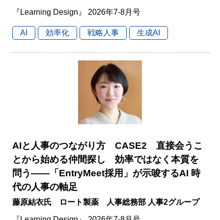
『Learning Design』 2026年7-8月号
AI
効率化
戦略人事
生成AI
AIと人事のつながり方 CASE2 直接会うこ
とから始める仲間探し 効率ではなく本質を
問う――「EntryMeet採用」が示唆するAI 時
代の人事の軸足
藤原結衣氏 ロート製薬 人事総務部 人事2グループ
『Learning Design』 2026年7-8月号