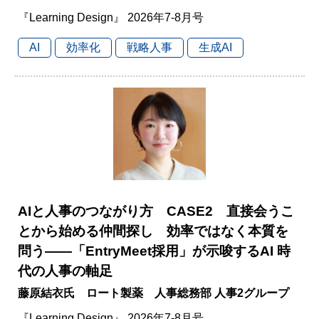
『Learning Design』 2026年7-8月号
AI
効率化
戦略人事
生成AI
AIと人事のつながり方 CASE2 直接会うこ
とから始める仲間探し 効率ではなく本質を
問う――「EntryMeet採用」が示唆するAI 時
代の人事の軸足
藤原結衣氏 ロート製薬 人事総務部 人事2グループ
『Learning Design』 2026年7-8月号