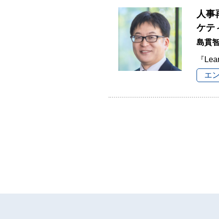
人事
ケテ
島貫
『Lea
エ