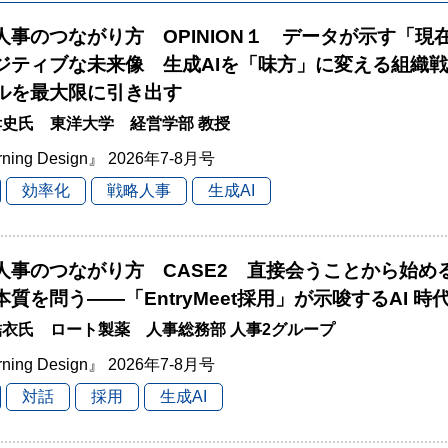
と人事のつながり方 OPINION１ データが示す「現
ジティブな未来像 生成AIを「味方」に変える組織
ルを最大限に引き出す
史氏 東洋大学 経営学部 教授
rning Design』 2026年7-8月号
効率化
戦略人事
生成AI
と人事のつながり方 CASE2 直接会うことから始
本質を問う――「EntryMeet採用」が示唆するAI 
衣氏 ロート製薬 人事総務部 人事2グループ
rning Design』 2026年7-8月号
対話
採用
生成AI