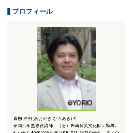
プロフィール
青柳 浩明(あおやぎ ひろあき)氏
安岡活学塾専任講師、（財）岩崎育英文化財団勤務｡
幼少から40年論語を学びSE､PM､経営企画他、多くの