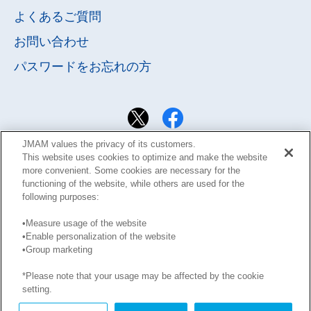
よくあるご質問
お問い合わせ
パスワードを
お忘れの方
JMAM values the privacy of its customers.
This website uses cookies to optimize and make the website
more convenient. Some cookies are necessary for the
functioning of the website, while others are used for the
following purposes:
•Measure usage of the website
•Enable personalization of the website
サイト利用規約
Learning Design Members会員規約
•Group marketing
プライバシーポリシー
GDPRプライバシーポリシー
*Please note that your usage may be affected by the cookie
このサイトに掲載された記事の無断転載を禁じます。
setting.
Copyright © JMA Management Center Inc.