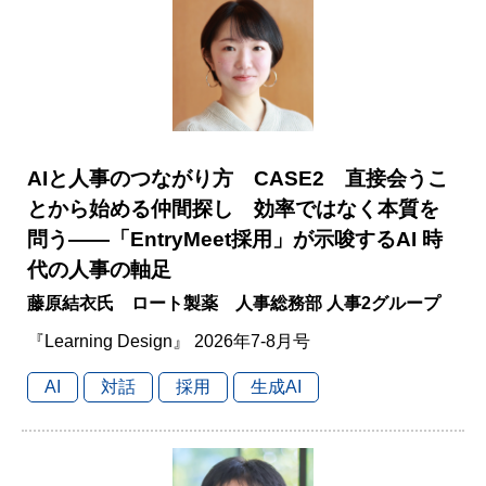
AIと人事のつながり方 CASE2 直接会うこ
とから始める仲間探し 効率ではなく本質を
問う――「EntryMeet採用」が示唆するAI 時
代の人事の軸足
藤原結衣氏 ロート製薬 人事総務部 人事2グループ
『Learning Design』 2026年7-8月号
AI
対話
採用
生成AI